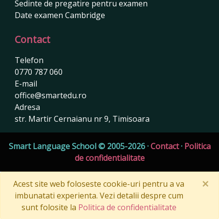
Sedinte de pregatire pentru examen
Date examen Cambridge
Contact
Telefon
0770 787 060
E-mail
office@smartedu.ro
Adresa
str. Martir Cernaianu nr 9, Timisoara
Smart Language School
©
2005-2026
·
Contact
·
Politica
de confidentialitate
×
Acest site web foloseste cookie-uri pentru a va
imbunatati experienta. Vezi detalii despre cum
sunt folosite la
Politica de confidentialitate