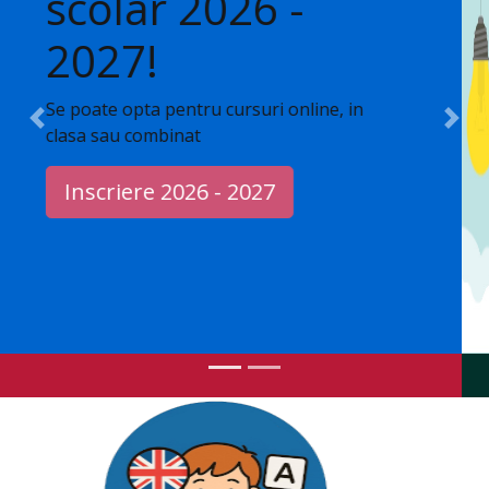
Cursuri de limbi
straine
Previous
Nex
Cursuri pentru copii si adolescenti
Cerere de inscriere