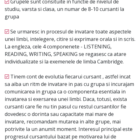
Grupele sunt consituite in functie de nivelul de
studiu, varsta si clasa, un numar de 8-10 cursanti la
grupa
Se urmaresc in procesul de invatare toate aspectele
unei limbi, intelegere, citire si exprimare orala si in scris.
La engleza, cele 4 componenete - LISTENING,
READING, WRITING, SPEAKING se regasesc ca atare
individualizate si la exemenele de limba Cambridge.
Tinem cont de evolutia fiecarui cursant , astfel incat
sa aiba un ritm de invatare in pas cu grupa si incurajam
comunicarea in grupa ca o componenta esentiala in
invatarea si exersarea unei limbi. Daca, totusi, exista
cursanti care fie nu tin pasul cu restul cursantilor fie
dovedesc o dorinta sau capacitate mai mare de
invatare, recomandam mutarea in alte grupe, mai
potrivite la un anumit moment. Interesul principal este
progresul cursantului bazat pe motivarea lui de