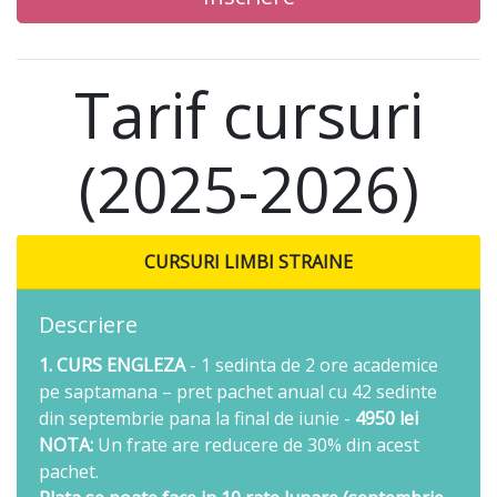
Tarif cursuri
(2025-2026)
CURSURI LIMBI STRAINE
Descriere
1. CURS ENGLEZA
- 1 sedinta de 2 ore academice
pe saptamana – pret pachet anual cu 42 sedinte
din septembrie pana la final de iunie -
4950 lei
NOTA:
Un frate are reducere de 30% din acest
pachet.