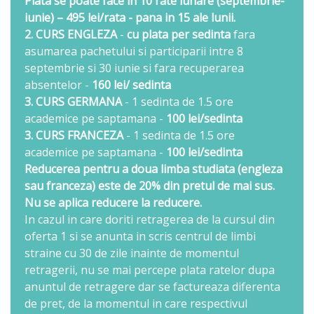
Plata se poate face in 10 rate lunare (septembrie-
iunie) – 495 lei/rata - pana in 15 ale lunii.
2. CURS ENGLEZA
-
cu plata per sedinta
fara
asumarea pachetului si participarii intre 8
septembrie si 30 iunie si fara recuperarea
absentelor -
160 lei/ sedinta
3. CURS GERMANA
- 1 sedinta de 1.5 ore
academice pe saptamana -
100 lei/sedinta
3. CURS FRANCEZA
- 1 sedinta de 1.5 ore
academice pe saptamana -
100 lei/sedinta
Reducerea pentru a doua limba studiata (engleza
sau franceza) este de 20% din pretul de mai sus.
Nu se aplica reducere la reducere.
In cazul in care doriti retragerea de la cursul din
oferta 1 si se anunta in scris centrul de limbi
straine cu 30 de zile inainte de momentul
retragerii, nu se mai percepe plata ratelor dupa
anuntul de retragere dar se factureaza diferenta
de pret, de la momentul in care respectivul